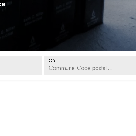
ce
Où