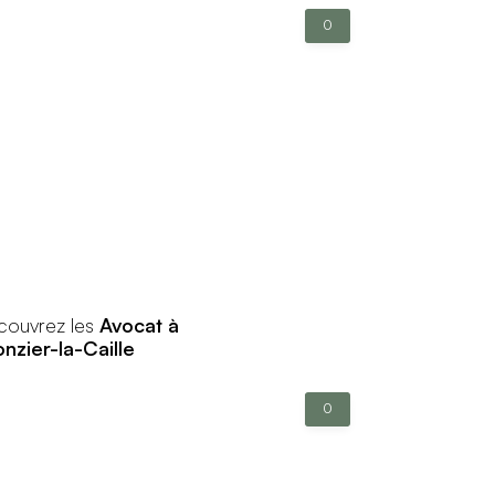
0
couvrez les
Avocat à
onzier-la-Caille
0