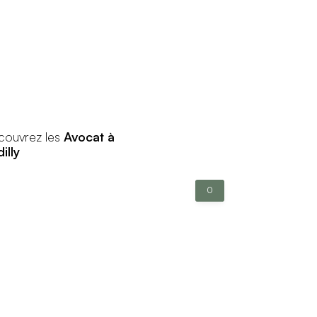
couvrez les
Avocat à
illy
0