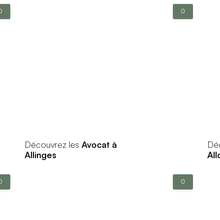
0
0
Découvrez les
Avocat à
Dé
Allinges
All
0
0