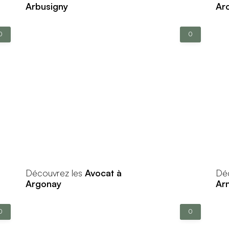
Arbusigny
Ar
0
0
Découvrez les
Avocat à
Dé
Argonay
Ar
0
0