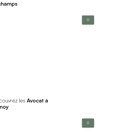
champs
0
couvrez les
Avocat à
moy
0