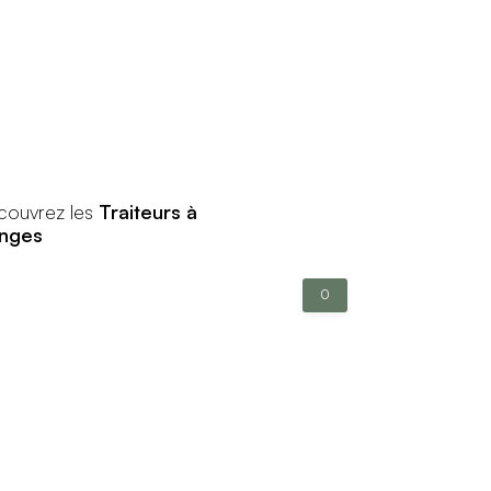
couvrez les
Traiteurs à
inges
0