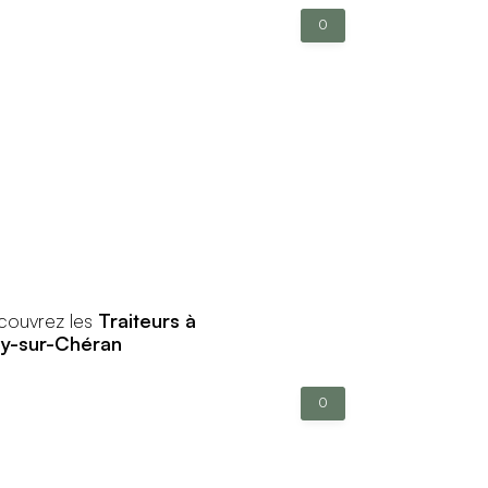
0
couvrez les
Traiteurs à
by-sur-Chéran
0