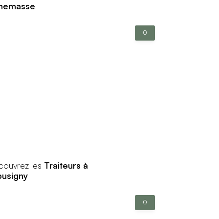
nemasse
0
couvrez les
Traiteurs à
busigny
0