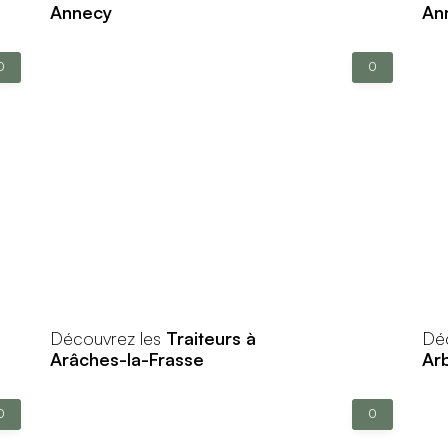
Annecy
An
0
0
Découvrez les
Traiteurs à
Dé
Arâches-la-Frasse
Ar
0
0