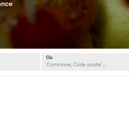
ance
Où