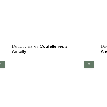
Découvrez les
Coutelleries à
Dé
Ambilly
And
0
0