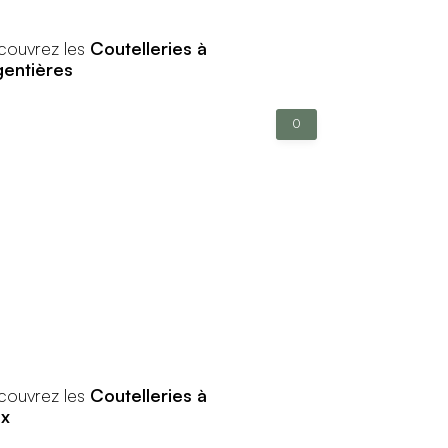
couvrez les
Coutelleries à
gentières
0
couvrez les
Coutelleries à
ex