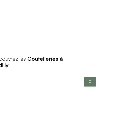
couvrez les
Coutelleries à
illy
0