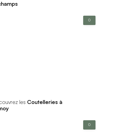
champs
0
couvrez les
Coutelleries à
moy
0