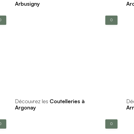
Arbusigny
Ar
0
0
Découvrez les
Coutelleries à
Dé
Argonay
Ar
0
0