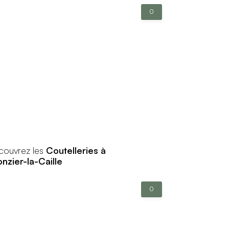
0
couvrez les
Coutelleries à
onzier-la-Caille
0