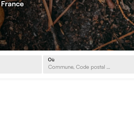
 France
Où