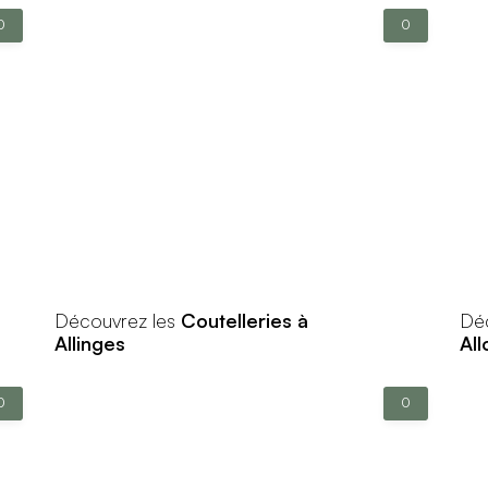
0
0
Découvrez les
Coutelleries à
Dé
Allinges
All
0
0