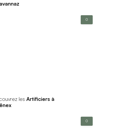
avannaz
0
couvrez les
Artificiers à
ênex
0