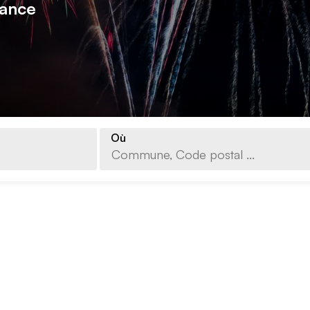
rance
Où