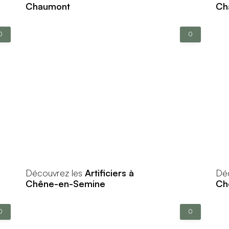
Chaumont
Ch
0
0
Découvrez les
Artificiers à
Dé
Chêne-en-Semine
Ch
0
0