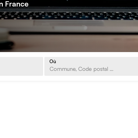
n France
Où