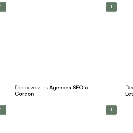
1
1
Découvrez les
Agences SEO à
Dé
Cordon
Le
1
1