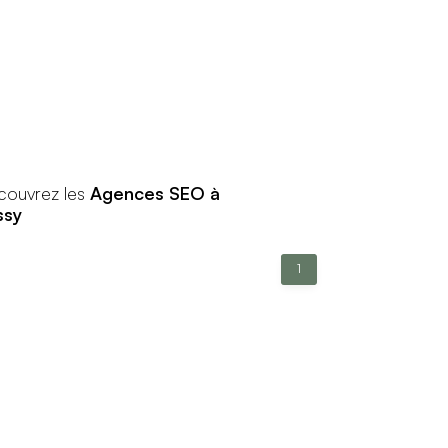
couvrez les
Agences SEO à
ssy
1