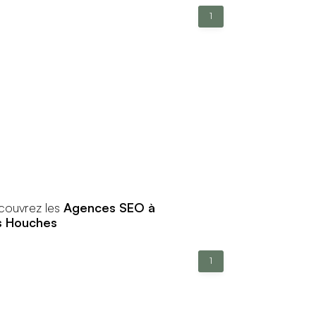
1
couvrez les
Agences SEO à
s Houches
1