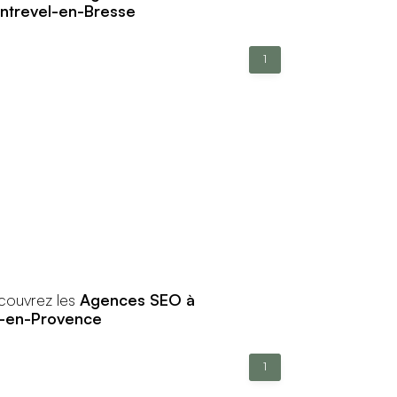
ntrevel-en-Bresse
1
couvrez les
Agences SEO à
x-en-Provence
1