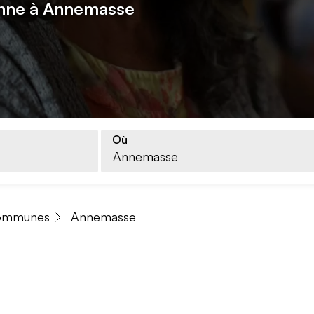
onne à Annemasse
Où
ommunes
Annemasse