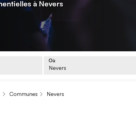
ntielles à Nevers
Où
s
Communes
Nevers