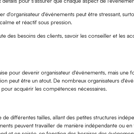
 détails pour s'assurer que chaque aspect de l'événemen
r d'organisateur d'événements peut être stressant, surtout 
 calme et réactif sous pression.
ute des besoins des clients, savoir les conseiller et les
equise pour devenir organisateur d'événements, mais une 
n peut être un atout. De nombreux organisateurs d'évé
l pour acquérir les compétences nécessaires.
e différentes tailles, allant des petites structures ind
ments peuvent travailler de manière indépendante ou en ta
end et en soirée, en fonction des horaires des événement