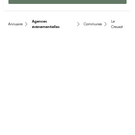
Agences
Le
Annuaire
Communes
évènementielles
Creusot