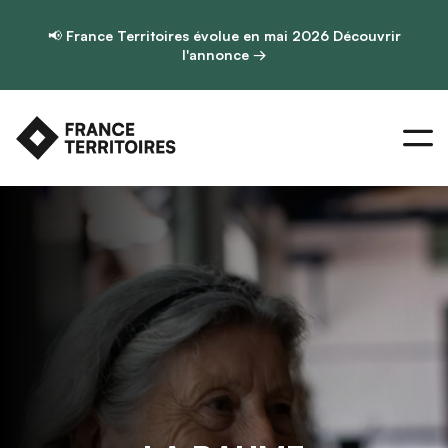
📢
France Territoires évolue en mai 2026
Découvrir
l'annonce →