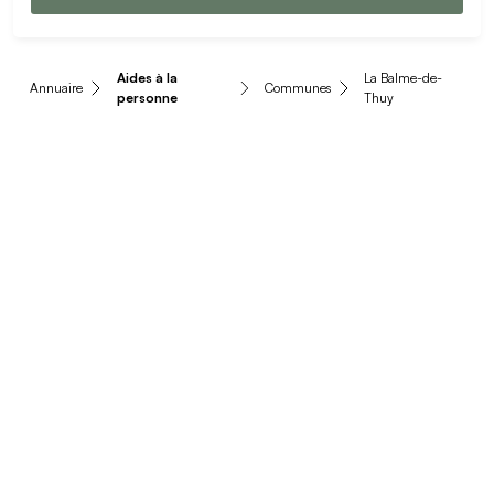
Aides à la
La Balme-de-
Annuaire
Communes
personne
Thuy