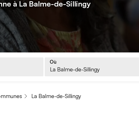
nne à La Balme-de-Sillingy
Où
ommunes
La Balme-de-Sillingy