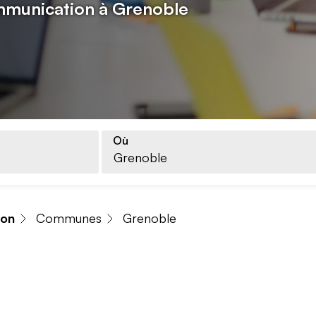
munication à Grenoble
Où
ion
Communes
Grenoble