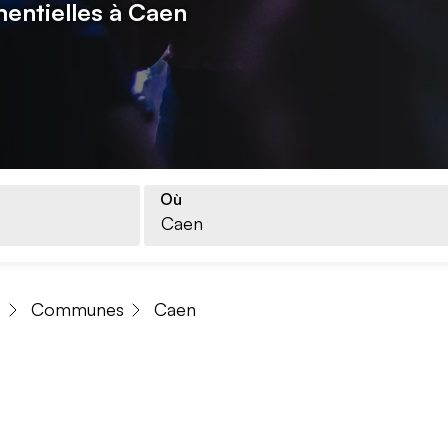
entielles à Caen
Où
s
Communes
Caen