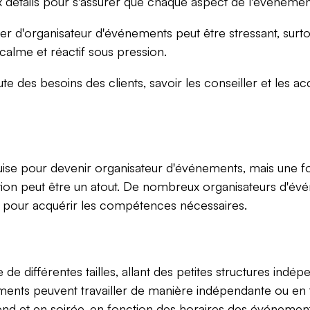
 détails pour s'assurer que chaque aspect de l'événemen
r d'organisateur d'événements peut être stressant, surtout 
 calme et réactif sous pression.
ute des besoins des clients, savoir les conseiller et les
equise pour devenir organisateur d'événements, mais une 
n peut être un atout. De nombreux organisateurs d'évé
l pour acquérir les compétences nécessaires.
e différentes tailles, allant des petites structures ind
ments peuvent travailler de manière indépendante ou en ta
end et en soirée, en fonction des horaires des événement