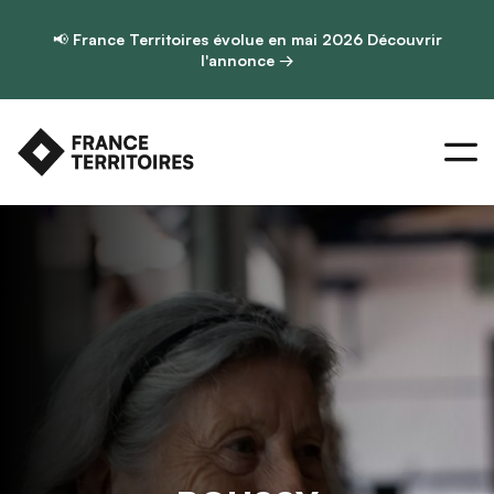
📢
France Territoires évolue en mai 2026
Découvrir
l'annonce →