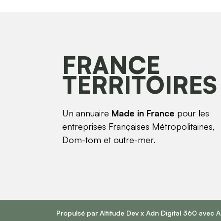
FRANCE
TERRITOIRES
Un annuaire
Made in France
pour les
entreprises Françaises Métropolitaines,
Dom-tom et outre-mer.
Propulsé par
Altitude Dev
x
Adn Digital 360
avec 