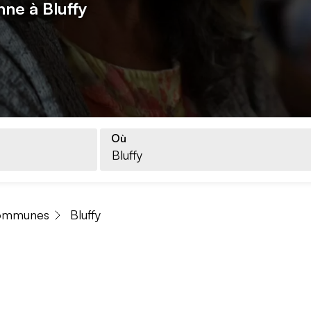
nne à Bluffy
Où
ommunes
Bluffy