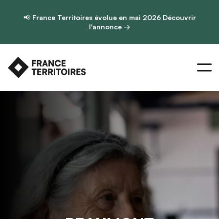
📢
France Territoires évolue en mai 2026
Découvrir
l'annonce →