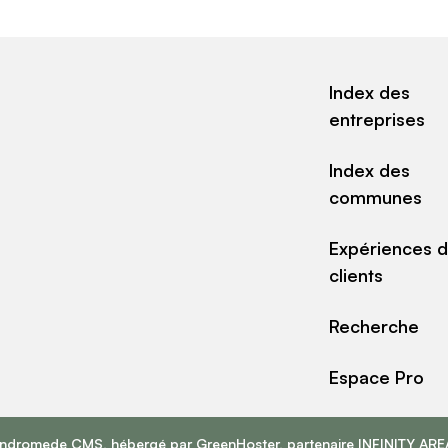
Index des
entreprises
Index des
communes
Expériences 
clients
Recherche
Espace Pro
Andromede CMS
, hébergé par
GreenHoster
, partenaire
INFINITY ARE