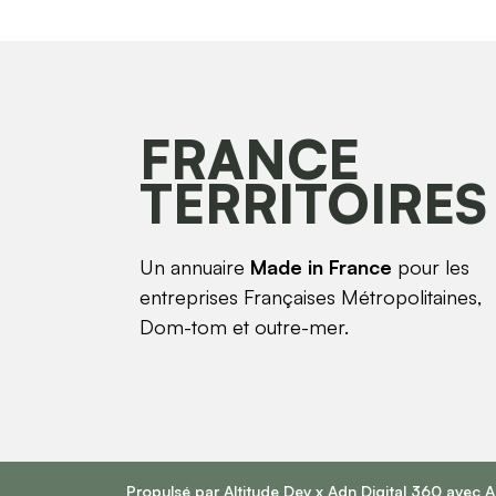
FRANCE
TERRITOIRES
Un annuaire
Made in France
pour les
entreprises Françaises Métropolitaines,
Dom-tom et outre-mer.
Propulsé par
Altitude Dev
x
Adn Digital 360
avec 