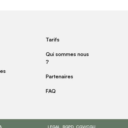
Tarifs
Qui sommes nous
?
des
Partenaires
FAQ
A
LEGAL
RGPD
CGV/CGU