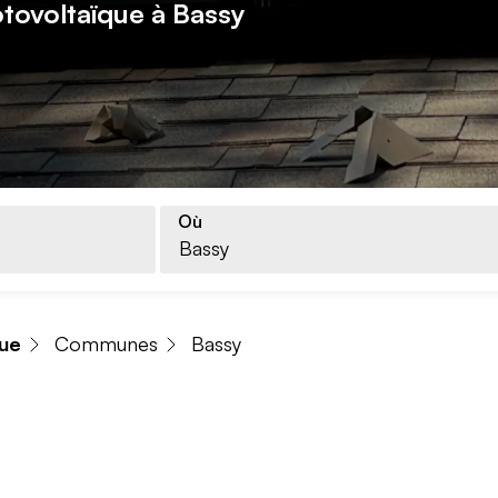
otovoltaïque à Bassy
Où
que
Communes
Bassy