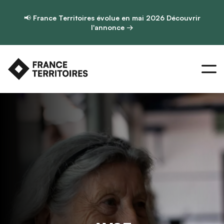
📢
France Territoires évolue en mai 2026
Découvrir
l'annonce →