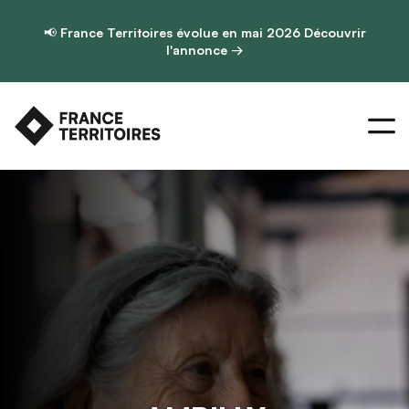
📢
France Territoires évolue en mai 2026
Découvrir
l'annonce →