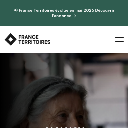
📢
France Territoires évolue en mai 2026
Découvrir
l'annonce →