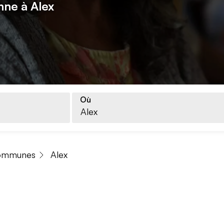
nne à Alex
Où
ommunes
Alex