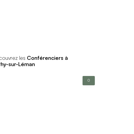
couvrez les
Conférenciers à
thy-sur-Léman
0