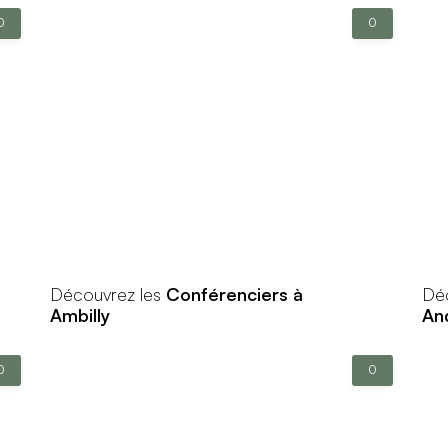
0
0
Découvrez les
Conférenciers à
Dé
Ambilly
And
0
0