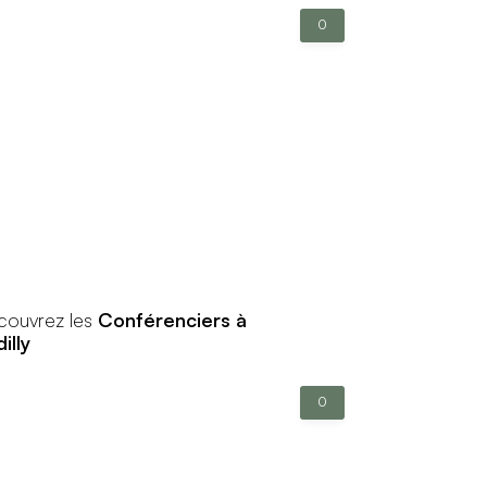
0
couvrez les
Conférenciers à
illy
0