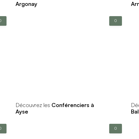
Argonay
Ar
0
0
Découvrez les
Conférenciers à
Dé
Ayse
Bal
0
0