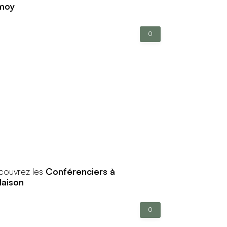
moy
0
couvrez les
Conférenciers à
laison
0