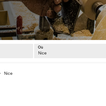
e
Où
Nice