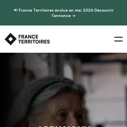
📢
France Territoires évolue en mai 2026
Découvrir
l'annonce →